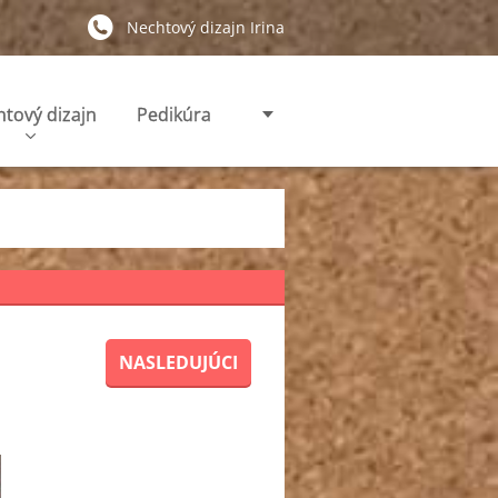
Nechtový dizajn Irina
tový dizajn
Pedikúra
NASLEDUJÚCI