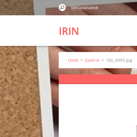
IRIN
Úvod
>
Galéria
>
100_6993.jpg