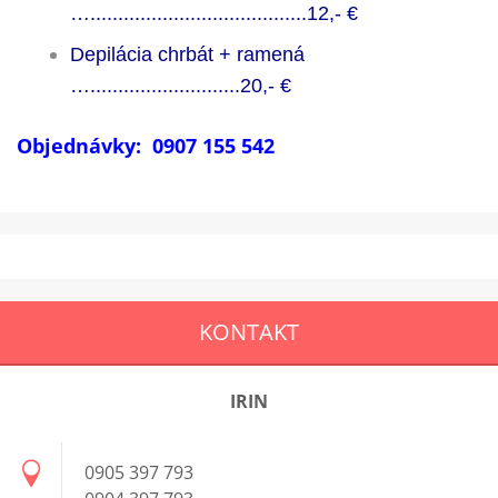
….......................................12,- €
Depilácia chrbát + ramená
…...........................20,- €
Objednávky: 0907 155 542
KONTAKT
IRIN
0905 397 793