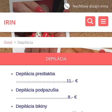
Nechtový dizajn Irina
IRIN
Úvod
>
Depilácia
DEPILÁCIA
Depilácia predlaktia
….....................................11,-
€
Depilácia podpazušia
…......................................8,-
€
Depilácia bikiny