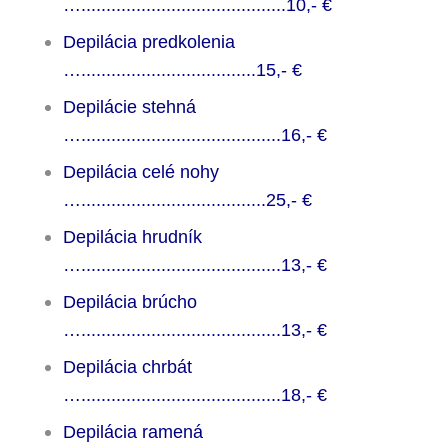
….........................................10,-
€
Depilácia predkolenia
…...................................15,-
€
Depilácie stehná
…........................................16,-
€
Depilácia celé nohy
….....................................25,-
€
Depilácia hrudník
…........................................13,-
€
Depilácia brúcho
…........................................13,- €
Depilácia chrbát
…........................................18,- €
Depilácia ramená