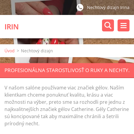
Nechtový dizajn Irina
IRIN
Úvod
>
Nechtový dizajn
PROFESIONÁLNA STAROSTLIVOSŤ O RUKY A NECHTY.
V našom salóne používame viac značiek gélov. Naším
klientkam chceme ponuknuť kvalitu, krásu a viac
možnosti na výber, preto sme sa rozhodli pre jednu z
najkvalitnejších značiek gélov Catherine. Gély Catherine
sú koncipované tak aby maximálne chránili a šetrili
prírodný
necht.