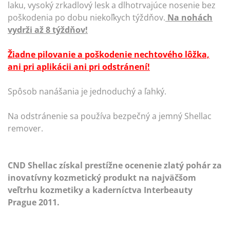
laku, vysoký zrkadlový lesk a dlhotrvajúce nosenie bez
poškodenia po dobu niekoľkych týždňov.
Na nohách
vydrži až 8 týždňov!
Žiadne pilovanie
a poškodenie nechtového lôžka,
ani pri aplikácii ani pri odstránení!
Spôsob nanášania je jednoduchý a ľahký.
Na odstránenie sa používa bezpečný a jemný Shellac
remover.
CND Shellac získal prestížne ocenenie zlatý pohár za
inovatívny kozmetický produkt na najväčšom
veľtrhu kozmetiky a kaderníctva Interbeauty
Prague 2011.