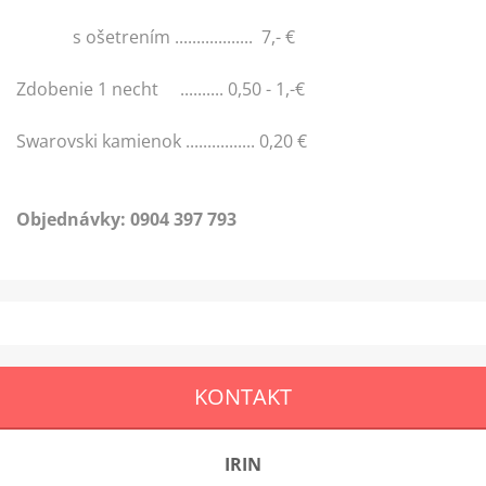
s ošetrením .................. 7,- €
Zdobenie 1 necht .......... 0,50 - 1,-€
Swarovski kamienok ................ 0,20 €
Objednávky: 0904 397 793
KONTAKT
IRIN