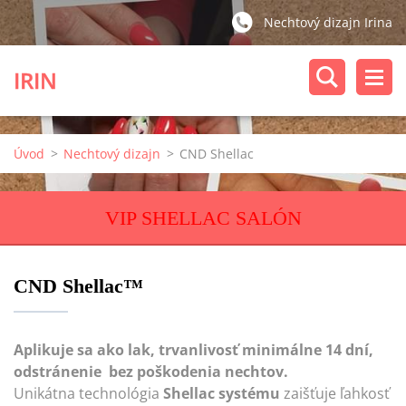
Nechtový dizajn Irina
IRIN
Úvod
>
Nechtový dizajn
>
CND Shellac
VIP SHELLAC SALÓN
CND Shellac™
Aplikuje sa ako lak, trvanlivosť minimálne 14 dní,
odstránenie bez poškodenia nechtov.
Unikátna technológia
Shellac systému
zaišťuje ľahkosť