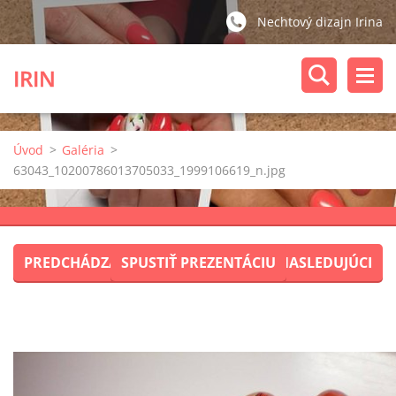
Nechtový dizajn Irina
IRIN
Úvod
>
Galéria
>
63043_10200786013705033_1999106619_n.jpg
PREDCHÁDZAJÚCI
SPUSTIŤ PREZENTÁCIU
NASLEDUJÚCI